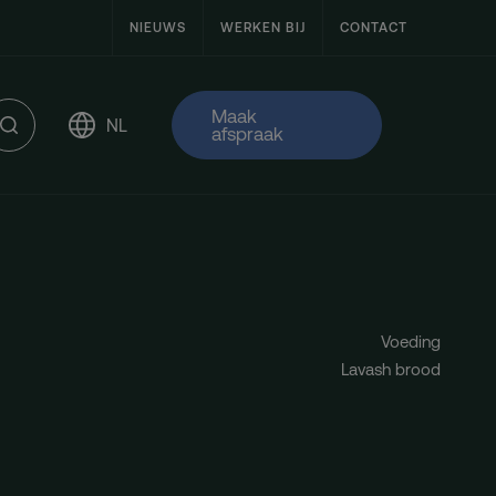
NIEUWS
WERKEN BIJ
CONTACT
Maak
NL
afspraak
 tapes & labels
oplossingen
Voeding
Lavash brood
ction
es
ering