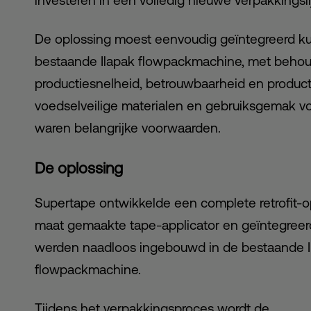
investeren in een volledig nieuwe verpakkingsli
De oplossing moest eenvoudig geïntegreerd k
bestaande Ilapak flowpackmachine, met beho
productiesnelheid, betrouwbaarheid en product
voedselveilige materialen en gebruiksgemak 
waren belangrijke voorwaarden.
De oplossing
Supertape ontwikkelde een complete retrofit-
maat gemaakte tape-applicator en geïntegreerd
werden naadloos ingebouwd in de bestaande I
flowpackmachine.
Tijdens het verpakkingsproces wordt de